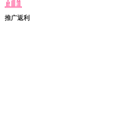
推广返利
高达20%的循环返利政策，小则免费使用，大则收入
颇丰
Features
特色
for 蚯蚓机场
选择使用蚯蚓机场的理由
或许很多站点宣称和我们一样，唯一差别是：我们说