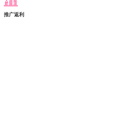
推广返利
高达20%的循环返利政策，小则免费使用，大则收入
颇丰
Features
特色
for 蚯蚓机场
选择使用蚯蚓机场的理由
或许很多站点宣称和我们一样，唯一差别是：我们说